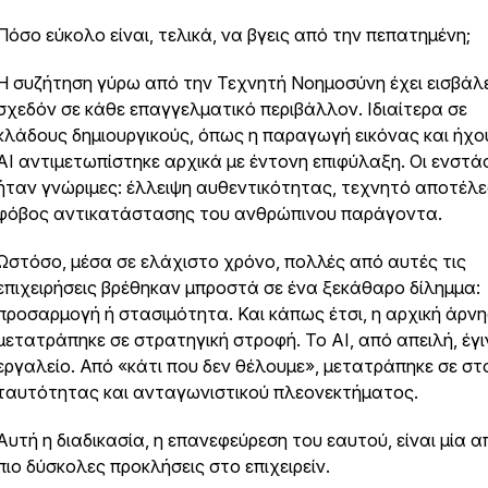
Πόσο εύκολο είναι, τελικά, να βγεις από την πεπατημένη;
Η συζήτηση γύρω από την Τεχνητή Νοημοσύνη έχει εισβάλε
σχεδόν σε κάθε επαγγελματικό περιβάλλον. Ιδιαίτερα σε
κλάδους δημιουργικούς, όπως η παραγωγή εικόνας και ήχο
AI αντιμετωπίστηκε αρχικά με έντονη επιφύλαξη. Οι ενστά
ήταν γνώριμες: έλλειψη αυθεντικότητας, τεχνητό αποτέλε
φόβος αντικατάστασης του ανθρώπινου παράγοντα.
Ωστόσο, μέσα σε ελάχιστο χρόνο, πολλές από αυτές τις
επιχειρήσεις βρέθηκαν μπροστά σε ένα ξεκάθαρο δίλημμα:
προσαρμογή ή στασιμότητα. Και κάπως έτσι, η αρχική άρν
μετατράπηκε σε στρατηγική στροφή. Το AI, από απειλή, έγι
εργαλείο. Από «κάτι που δεν θέλουμε», μετατράπηκε σε στ
ταυτότητας και ανταγωνιστικού πλεονεκτήματος.
Αυτή η διαδικασία, η επανεφεύρεση του εαυτού, είναι μία α
πιο δύσκολες προκλήσεις στο επιχειρείν.