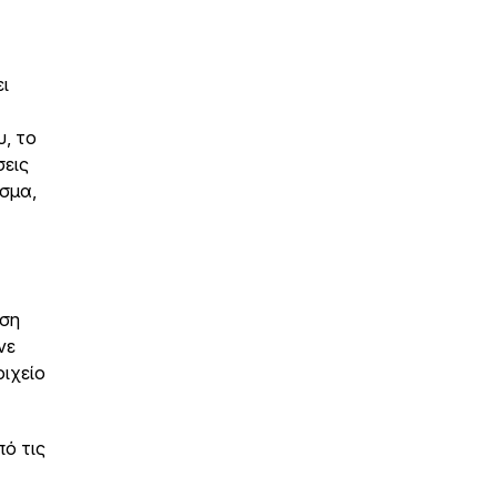
ι
υ, το
σεις
σμα,
ηση
νε
οιχείο
πό τις