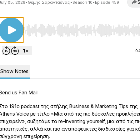
S
July 05, 2026
•
Θέμης Σαρανταένας
•
Season 10
•
Episode 459
Use Left/Right to seek, Home/End to jump to start o
0:
Show Notes
Send us Fan Mail
Στο 191ο podcast της στήλης Business & Marketing Tips της
Athens Voice με τίτλο «Μία από τις πιο δύσκολες προκλήσε
επιχειρείν», συζητάμε το re-inventing yourself, μια από τις π
απαιτητικές, αλλά και πιο αναπόφευκτες διαδικασίες για κ
σύγχρονη επιχείρηση.