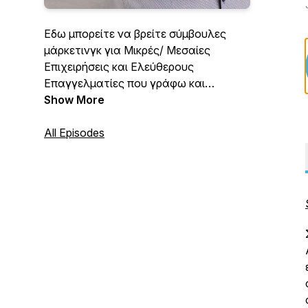
Εδω μπορείτε να βρείτε σύμβουλες
μάρκετινγκ για Μικρές/ Μεσαίες
Επιχειρήσεις και Ελεύθερους
Επαγγελματίες που γράφω και
ηχογραφώ για εσάς. Μπορείτε να
Show More
κατεβάσετε στο IPhone, IPad ή Android
κινητό σας το ΔΩΡΕΑΝ application
All Episodes
Marketing Consultant για να λαμβάνετε
πρώτοι τα νέα podcasts!