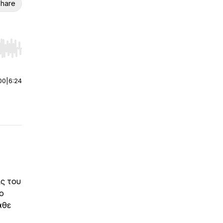
hare
r end. Hold shift to jump forward or backward.
00
|
6:24
ις του
ιο
άθε