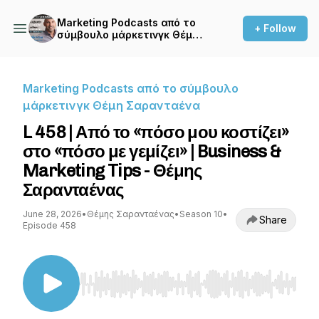
Marketing Podcasts από το
+ Follow
σύμβουλο μάρκετινγκ Θέμη
Σαρανταένα
Marketing Podcasts από το σύμβουλο
μάρκετινγκ Θέμη Σαρανταένα
L 458 | Από το «πόσο μου κοστίζει»
στο «πόσο με γεμίζει» | Business &
Marketing Tips - Θέμης
Σαρανταένας
June 28, 2026
•
Θέμης Σαρανταένας
•
Season 10
•
Share
Episode 458
Use Left/Right to seek, Home/End to jump to st