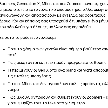
Boomers, Generation X, Millennials και Zoomers συνυπάρχου
σήμερα στο ίδιο καταναλωτικό οικοσύστημα, αλλά σκέφτο
επικοινωνούν και αποφασίζουν με εντελώς διαφορετικούς
όρους. Και αν κάποιος σας υποσχεθεί ότι υπάρχει ένα μήν
που «δουλεύει για όλους», μάλλον σας κοροϊδεύει
Σε αυτό το podcast αναλύουμε:
Γιατί το χάσμα των γενεών είναι σήμερα βαθύτερο απ
ποτέ
Πώς σκέφτονται και τι εκτιμούν πραγματικά οι Boomer
Τι περιμένουν οι Gen X από ένα brand και γιατί απορρί
τις εύκολες υποσχέσεις
Γιατί οι Millennials δεν αγοράζουν απλώς προϊόντα, α
νόημα
Πώς μιλούν, αντιδρούν και συμμετέχουν οι Zoomers – κ
γιατί «μυρίζονται» το fake από χιλιόμετρα