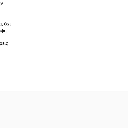
ην
, όχι
έψη.
ρεις