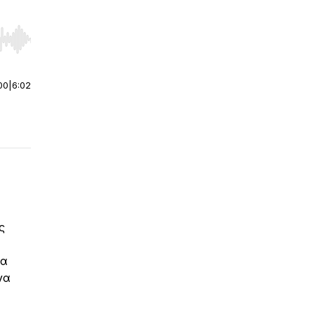
r end. Hold shift to jump forward or backward.
00
|
6:02
ς
να
να