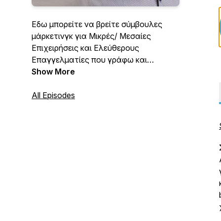
Εδω μπορείτε να βρείτε σύμβουλες
μάρκετινγκ για Μικρές/ Μεσαίες
Επιχειρήσεις και Ελεύθερους
Επαγγελματίες που γράφω και
ηχογραφώ για εσάς. Μπορείτε να
Show More
κατεβάσετε στο IPhone, IPad ή Android
κινητό σας το ΔΩΡΕΑΝ application
All Episodes
Marketing Consultant για να λαμβάνετε
πρώτοι τα νέα podcasts!