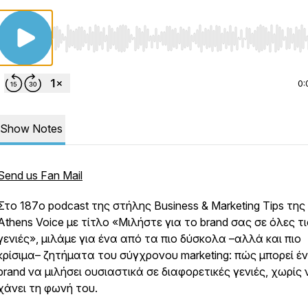
Use Left/Right to seek, Home/End to jump to start o
0:
Show Notes
Send us Fan Mail
Στο 187ο podcast της στήλης Business & Marketing Tips της
Athens Voice με τίτλο «Μιλήστε για το brand σας σε όλες τι
γενιές», μιλάμε για ένα από τα πιο δύσκολα –αλλά και πιο
κρίσιμα– ζητήματα του σύγχρονου marketing: πώς μπορεί έ
brand να μιλήσει ουσιαστικά σε διαφορετικές γενιές, χωρίς 
χάνει τη φωνή του.