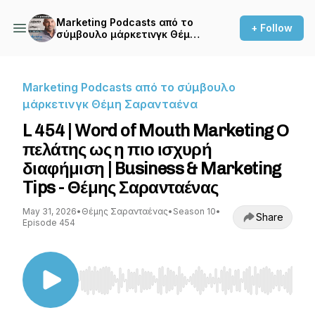
Marketing Podcasts από το
+ Follow
σύμβουλο μάρκετινγκ Θέμη
Σαρανταένα
Marketing Podcasts από το σύμβουλο
μάρκετινγκ Θέμη Σαρανταένα
L 454 | Word of Mouth Marketing Ο
πελάτης ως η πιο ισχυρή
διαφήμιση | Business & Marketing
Tips - Θέμης Σαρανταένας
May 31, 2026
•
Θέμης Σαρανταένας
•
Season 10
•
Share
Episode 454
Use Left/Right to seek, Home/End to jump to st