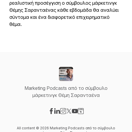
ρεαλιστική προσέγγιση ο σύμβουλος μάρκετινγκ
Θέμης Σαρανταένας κάθε εβδομάδα θα αναλύει
σύντομα και ένα διαφορετικό επιχειρηματικό
θέμα.
Marketing Podcasts από το σύμβουλο
μάρκετινγκ Θέμη Σαρανταένα
Visit our Facebook page
Visit our LinkedIn page
Visit our Instagram page
Visit our X-com page
Visit our YouTube page
Visit our Website page
All content © 2026 Marketing Podcasts από το σύμβουλο