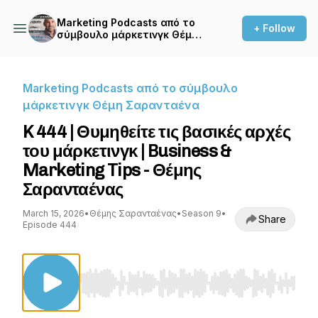
Marketing Podcasts από το
+ Follow
σύμβουλο μάρκετινγκ Θέμη
Σαρανταένα
Marketing Podcasts από το σύμβουλο
μάρκετινγκ Θέμη Σαρανταένα
K 444 | Θυμηθείτε τις βασικές αρχές
του μάρκετινγκ | Business &
Marketing Tips - Θέμης
Σαρανταένας
March 15, 2026
•
Θέμης Σαρανταένας
•
Season 9
•
Share
Episode 444
Use Left/Right to seek, Home/End to jump to st