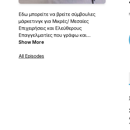
Εδω μπορείτε να βρείτε σύμβουλες
μάρκετινγκ για Μικρές/ Μεσαίες
Επιχειρήσεις και Ελεύθερους
Επαγγελματίες που γράφω και
ηχογραφώ για εσάς. Μπορείτε να
Show More
κατεβάσετε στο IPhone, IPad ή Android
κινητό σας το ΔΩΡΕΑΝ application
All Episodes
Marketing Consultant για να λαμβάνετε
πρώτοι τα νέα podcasts!