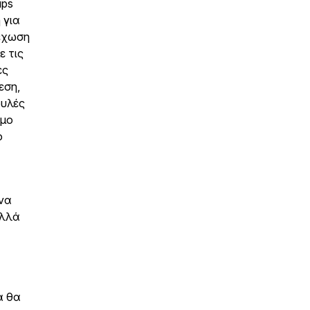
ups
 για
λέχωση
ε τις
ες
εση,
ουλές
όμο
ο
 να
αλλά
α θα