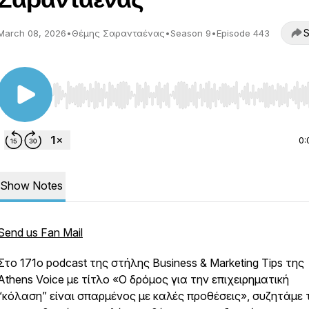
S
March 08, 2026
•
Θέμης Σαρανταένας
•
Season 9
•
Episode 443
Use Left/Right to seek, Home/End to jump to start o
0:
Show Notes
Send us Fan Mail
Στο 171o podcast της στήλης Business & Marketing Tips της
Athens Voice με τίτλο «Ο δρόμος για την επιχειρηματική
“κόλαση” είναι σπαρμένος με καλές προθέσεις», συζητάμε 