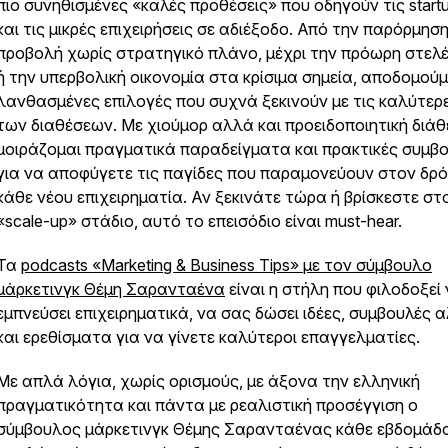
πιο συνηθισμένες «καλές προθέσεις» που οδηγούν τις start
και τις μικρές επιχειρήσεις σε αδιέξοδο. Από την παρόρμηση
προβολή χωρίς στρατηγικό πλάνο, μέχρι την πρόωρη στε
ή την υπερβολική οικονομία στα κρίσιμα σημεία, αποδομούμ
λανθασμένες επιλογές που συχνά ξεκινούν με τις καλύτερ
των διαθέσεων. Με χιούμορ αλλά και προειδοποιητική διάθ
μοιράζομαι πραγματικά παραδείγματα και πρακτικές συμβ
για να αποφύγετε τις παγίδες που παραμονεύουν στον δρ
κάθε νέου επιχειρηματία. Αν ξεκινάτε τώρα ή βρίσκεστε στ
«scale-up» στάδιο, αυτό το επεισόδιο είναι must-hear.
Τα
podcasts «Marketing & Business Tips» με τον σύμβουλο
μάρκετινγκ Θέμη Σαρανταένα
είναι η στήλη που φιλοδοξεί
εμπνεύσει επιχειρηματικά, να σας δώσει ιδέες, συμβουλές 
και ερεθίσματα για να γίνετε καλύτεροι επαγγελματίες.
Με απλά λόγια, χωρίς ορισμούς, με άξονα την ελληνική
πραγματικότητα και πάντα με ρεαλιστική προσέγγιση ο
σύμβουλος μάρκετινγκ Θέμης Σαρανταένας κάθε εβδομάδ