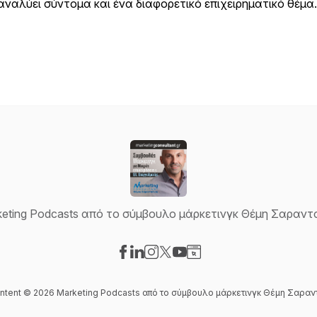
αναλύει σύντομα και ένα διαφορετικό επιχειρηματικό θέμα.
keting Podcasts από το σύμβουλο μάρκετινγκ Θέμη Σαραντ
Visit our Facebook page
Visit our LinkedIn page
Visit our Instagram page
Visit our X-com page
Visit our YouTube page
Visit our Website page
ontent © 2026 Marketing Podcasts από το σύμβουλο μάρκετινγκ Θέμη Σαρα