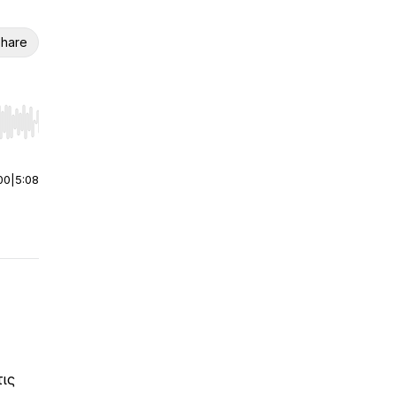
hare
r end. Hold shift to jump forward or backward.
00
|
5:08
τις